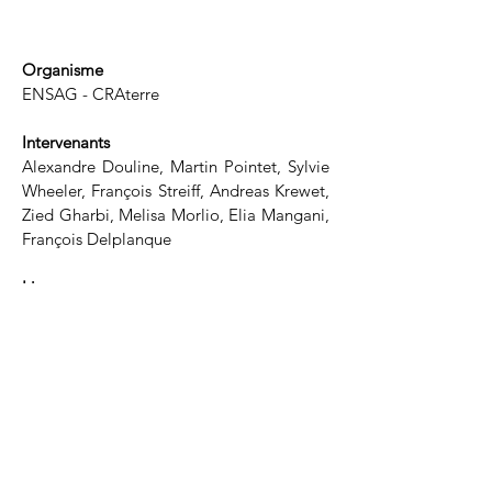
Organisme
ENSAG - CRAterre
Intervenants
Alexandre Douline, Martin Pointet, Sylvie
Wheeler, François Streiff, Andreas Krewet,
Zied Gharbi, Melisa Morlio, Elia Mangani,
François Delplanque
Lieu
Saint-Quentin-sur-Isère (38)
Année
2021
Description courte
Encadrement de la semaine de mise en
pratique des étudiants du DSA